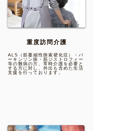
重度訪問介護
ALS（筋萎縮性側索硬化症）・
パ
ーキンソン病・筋ジストロフィー
等の難病の方、
常時介護を必要と
する方に対し、
外出も含めた生活
支援を行っております。